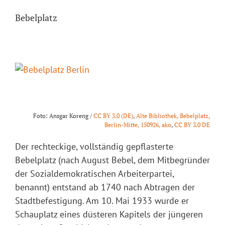
Zum
Bebelplatz
Inhalt
springen
View
Larger
Image
Foto: Ansgar Koreng /
CC BY 3.0 (DE)
,
Alte Bibliothek, Bebelplatz,
Berlin-Mitte, 150926, ako
,
CC BY 3.0 DE
Der rechteckige, vollständig gepflasterte
Bebelplatz (nach August Bebel, dem Mitbegründer
der Sozialdemokratischen Arbeiterpartei,
benannt) entstand ab 1740 nach Abtragen der
Stadtbefestigung. Am 10. Mai 1933 wurde er
Schauplatz eines düsteren Kapitels der jüngeren