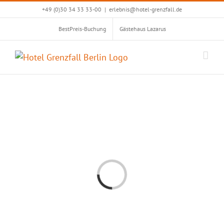
Zum
+49 (0)30 34 33 33-00
|
erlebnis@hotel-grenzfall.de
Inhalt
BestPreis-Buchung
Gästehaus Lazarus
springen
Loading...