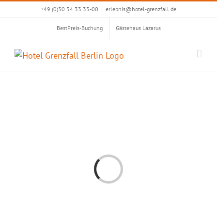
Zum
+49 (0)30 34 33 33-00
|
erlebnis@hotel-grenzfall.de
Inhalt
BestPreis-Buchung
Gästehaus Lazarus
springen
Loading...