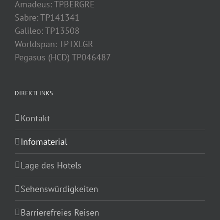
Amadeus: TPBERGRE
Sabre: TP141341
Galileo: TP13508
Worldspan: TPTXLGR
Pegasus (HCD) TP046487
DIREKTLINKS
Kontakt
Infomaterial
Lage des Hotels
Sehenswürdigkeiten
Barrierefreies Reisen