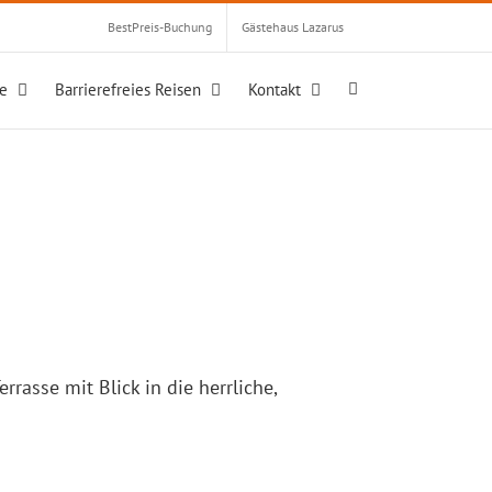
BestPreis-Buchung
Gästehaus Lazarus
te
Barrierefreies Reisen
Kontakt
asse mit Blick in die herrliche,