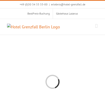
Zum
+49 (0)30 34 33 33-00
|
erlebnis@hotel-grenzfall.de
Inhalt
BestPreis-Buchung
Gästehaus Lazarus
springen
Loading...